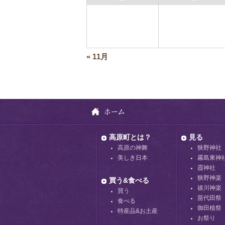
カ
«
11月
レ
ン
ダ
ー
月
の
ナ
ビ
高原町とは？
見る
ゲ
高原の神舞
狭野神社
ー
美しき日本
霧島東神
シ
霞神社
ョ
狭野神楽
買う&食べる
ン
祓川神楽
買う
苗代田祭
食べる
御田植祭
特産品&お土産
お祭り