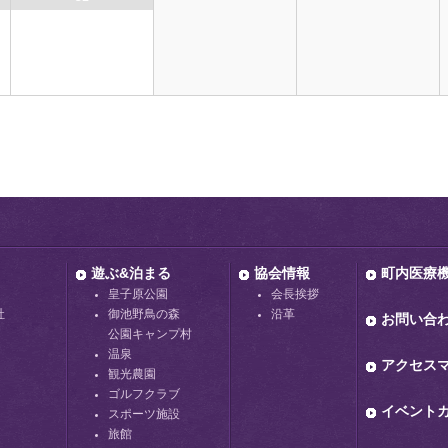
遊ぶ&泊まる
協会情報
町内医療
皇子原公園
会長挨拶
社
御池野鳥の森
沿革
お問い合
公園キャンプ村
温泉
アクセス
観光農園
ゴルフクラブ
イベント
スポーツ施設
旅館