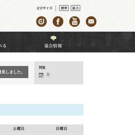
閲覧
イ
ベ
月
ン
ト
の
ナ
ビ
ゲ
ー
シ
ョ
土曜日
日曜日
ン