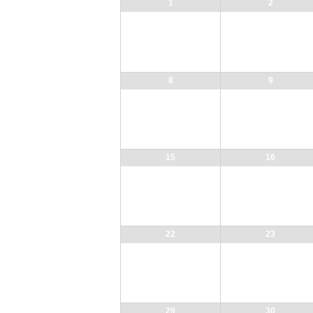
ン
1
2
ダ
ー
月
の
ナ
8
9
ビ
ゲ
ー
シ
ョ
ン
15
16
22
23
29
30