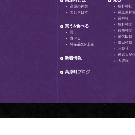
高原町とは？
見る
高原の神舞
狭野神社
美しき日本
霧島東神
霞神社
狭野神楽
買う&食べる
祓川神楽
買う
苗代田祭
食べる
御田植祭
特産品&お土産
お祭り
神武天皇
新着情報
天逆鉾
高原町ブログ