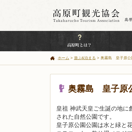
ホーム
遊ぶ&泊まる
奥霧島 皇子原公
奥霧島 皇子原
皇祖 神武天皇ご生誕の地に
された自然公園です。
皇子原公園公園は水と緑と