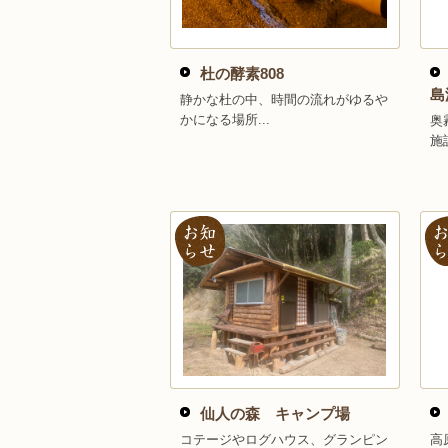
杜の酵素808
島
静かな杜の中、時間の流れがゆるや
かになる場所...
奥
施
仙人の森 キャンプ場
コテージやログハウス、グランピン
高