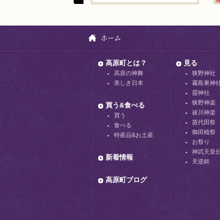
高原町とは？
見る
高原の神舞
狭野神社
美しき日本
霧島東神
霞神社
狭野神楽
買う&食べる
祓川神楽
買う
苗代田祭
食べる
御田植祭
特産品&お土産
お祭り
神武天皇
新着情報
天逆鉾
高原町ブログ