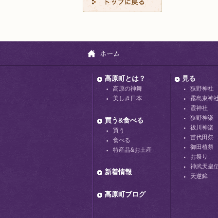
高原町とは？
見る
高原の神舞
狭野神社
美しき日本
霧島東神
霞神社
狭野神楽
買う&食べる
祓川神楽
買う
苗代田祭
食べる
御田植祭
特産品&お土産
お祭り
神武天皇
新着情報
天逆鉾
高原町ブログ