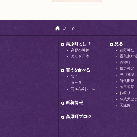
高原町とは？
見る
高原の神舞
狭野神社
美しき日本
霧島東神
霞神社
狭野神楽
買う&食べる
祓川神楽
買う
苗代田祭
食べる
御田植祭
特産品&お土産
お祭り
神武天皇
新着情報
天逆鉾
高原町ブログ