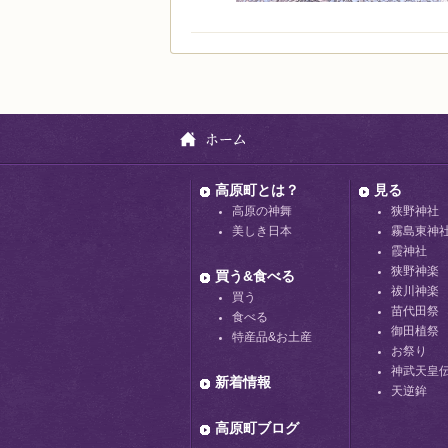
高原町とは？
見る
高原の神舞
狭野神社
美しき日本
霧島東神
霞神社
狭野神楽
買う&食べる
祓川神楽
買う
苗代田祭
食べる
御田植祭
特産品&お土産
お祭り
神武天皇
新着情報
天逆鉾
高原町ブログ