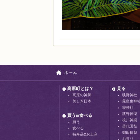
高原町とは？
見る
高原の神舞
狭野神社
美しき日本
霧島東神
霞神社
狭野神楽
買う&食べる
祓川神楽
買う
苗代田祭
食べる
御田植祭
特産品&お土産
お祭り